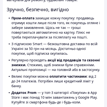
Зручно, безпечно, вигідно
Пром-оплата
захищає кожну покупку: продавець
отримує кошти лише після того, як покупець огляне і
забере замовлення. Щось не так — гроші
повертаються автоматично на картку. Плюс не
треба переплачувати за післяплату на пошті.
З підпискою Smart — безкоштовна доставка по всій
Україні за 50 грн на місяць. Достатньо однієї
покупки, щоб підписка окупилась.
Регулярно проходять
акції від продавців та сезонні
знижки.
Стежимо, щоб знижки були справжніми.
Актуальні пропозиції — на головній або в застосунку.
Великі покупки можна
оплатити частинами
: від 2
до 24 платежів. Потрібен лише кредитний ліміт у
банку.
Додаток Prom
— у топ-3 категорії «Покупки» в App
Store і має понад 10 млн завантажень у Google Play.
Купуйте зі смартфона будь-де і будь-коли.