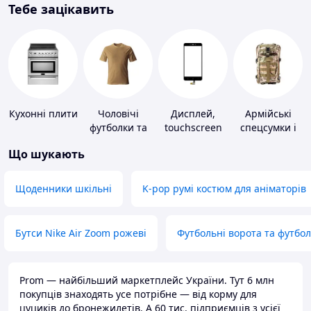
Тебе зацікавить
Кухонні плити
Чоловічі
Дисплей,
Армійські
футболки та
touchscreen
спецсумки і
майки
для телефонів
рюкзаки
Що шукають
Щоденники шкільні
K-pop румі костюм для аніматорів
Бутси Nike Air Zoom рожеві
Футбольні ворота та футбо
Prom — найбільший маркетплейс України. Тут 6 млн
покупців знаходять усе потрібне — від корму для
цуциків до бронежилетів. А 60 тис. підприємців з усієї