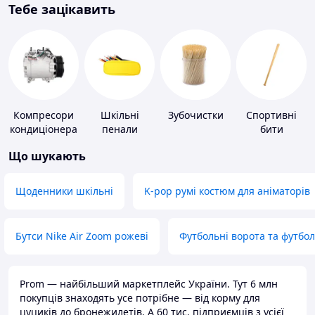
Тебе зацікавить
Компресори
Шкільні
Зубочистки
Спортивні
кондиціонера
пенали
бити
Що шукають
Щоденники шкільні
K-pop румі костюм для аніматорів
Бутси Nike Air Zoom рожеві
Футбольні ворота та футбо
Prom — найбільший маркетплейс України. Тут 6 млн
покупців знаходять усе потрібне — від корму для
цуциків до бронежилетів. А 60 тис. підприємців з усієї