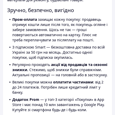
Зручно, безпечно, вигідно
Пром-оплата
захищає кожну покупку: продавець
отримує кошти лише після того, як покупець огляне і
забере замовлення. Щось не так — гроші
повертаються автоматично на картку. Плюс не
треба переплачувати за післяплату на пошті.
З підпискою Smart — безкоштовна доставка по всій
Україні за 50 грн на місяць. Достатньо однієї
покупки, щоб підписка окупилась.
Регулярно проходять
акції від продавців та сезонні
знижки.
Стежимо, щоб знижки були справжніми.
Актуальні пропозиції — на головній або в застосунку.
Великі покупки можна
оплатити частинами
: від 2
до 24 платежів. Потрібен лише кредитний ліміт у
банку.
Додаток Prom
— у топ-3 категорії «Покупки» в App
Store і має понад 10 млн завантажень у Google Play.
Купуйте зі смартфона будь-де і будь-коли.