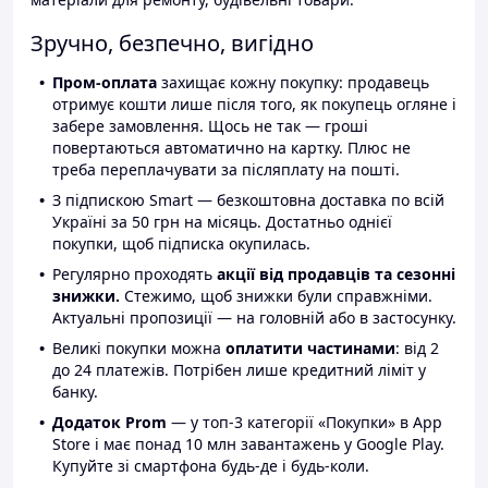
Зручно, безпечно, вигідно
Пром-оплата
захищає кожну покупку: продавець
отримує кошти лише після того, як покупець огляне і
забере замовлення. Щось не так — гроші
повертаються автоматично на картку. Плюс не
треба переплачувати за післяплату на пошті.
З підпискою Smart — безкоштовна доставка по всій
Україні за 50 грн на місяць. Достатньо однієї
покупки, щоб підписка окупилась.
Регулярно проходять
акції від продавців та сезонні
знижки.
Стежимо, щоб знижки були справжніми.
Актуальні пропозиції — на головній або в застосунку.
Великі покупки можна
оплатити частинами
: від 2
до 24 платежів. Потрібен лише кредитний ліміт у
банку.
Додаток Prom
— у топ-3 категорії «Покупки» в App
Store і має понад 10 млн завантажень у Google Play.
Купуйте зі смартфона будь-де і будь-коли.