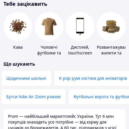
Тебе зацікавить
Кава
Чоловічі
Дисплей,
Розвантажуваль
футболки та
touchscreen
жилети та
майки
для телефонів
плитоноски
Що шукають
без плит
Щоденники шкільні
K-pop румі костюм для аніматорів
Бутси Nike Air Zoom рожеві
Футбольні ворота та футбо
Prom — найбільший маркетплейс України. Тут 6 млн
покупців знаходять усе потрібне — від корму для
цуциків до бронежилетів. А 60 тис. підприємців з усієї