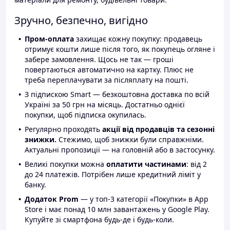
Зручно, безпечно, вигідно
Пром-оплата
захищає кожну покупку: продавець
отримує кошти лише після того, як покупець огляне і
забере замовлення. Щось не так — гроші
повертаються автоматично на картку. Плюс не
треба переплачувати за післяплату на пошті.
З підпискою Smart — безкоштовна доставка по всій
Україні за 50 грн на місяць. Достатньо однієї
покупки, щоб підписка окупилась.
Регулярно проходять
акції від продавців та сезонні
знижки.
Стежимо, щоб знижки були справжніми.
Актуальні пропозиції — на головній або в застосунку.
Великі покупки можна
оплатити частинами
: від 2
до 24 платежів. Потрібен лише кредитний ліміт у
банку.
Додаток Prom
— у топ-3 категорії «Покупки» в App
Store і має понад 10 млн завантажень у Google Play.
Купуйте зі смартфона будь-де і будь-коли.