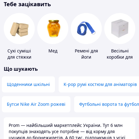
Тебе зацікавить
Сухі суміші
Мед
Ремені для
Весільні
для стяжки
йоги
коробки для
підлоги
грошей
Що шукають
Щоденники шкільні
K-pop румі костюм для аніматорів
Бутси Nike Air Zoom рожеві
Футбольні ворота та футбо
Prom — найбільший маркетплейс України. Тут 6 млн
покупців знаходять усе потрібне — від корму для
цуциків до бронежилетів. А 60 тис. підприємців з усієї