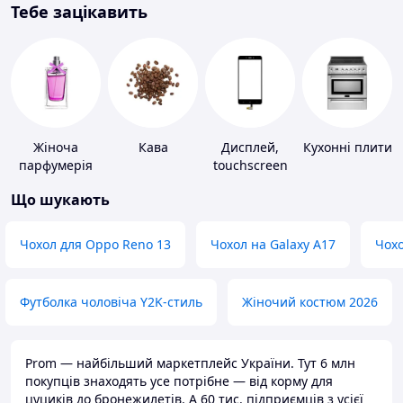
Тебе зацікавить
Жіноча
Кава
Дисплей,
Кухонні плити
парфумерія
touchscreen
для телефонів
Що шукають
Чохол для Oppo Reno 13
Чохол на Galaxy A17
Чохо
Футболка чоловіча Y2K-стиль
Жіночий костюм 2026
Prom — найбільший маркетплейс України. Тут 6 млн
покупців знаходять усе потрібне — від корму для
цуциків до бронежилетів. А 60 тис. підприємців з усієї