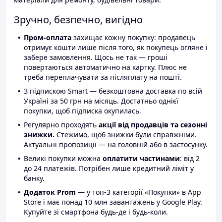
Зручно, безпечно, вигідно
Пром-оплата
захищає кожну покупку: продавець
отримує кошти лише після того, як покупець огляне і
забере замовлення. Щось не так — гроші
повертаються автоматично на картку. Плюс не
треба переплачувати за післяплату на пошті.
З підпискою Smart — безкоштовна доставка по всій
Україні за 50 грн на місяць. Достатньо однієї
покупки, щоб підписка окупилась.
Регулярно проходять
акції від продавців та сезонні
знижки.
Стежимо, щоб знижки були справжніми.
Актуальні пропозиції — на головній або в застосунку.
Великі покупки можна
оплатити частинами
: від 2
до 24 платежів. Потрібен лише кредитний ліміт у
банку.
Додаток Prom
— у топ-3 категорії «Покупки» в App
Store і має понад 10 млн завантажень у Google Play.
Купуйте зі смартфона будь-де і будь-коли.