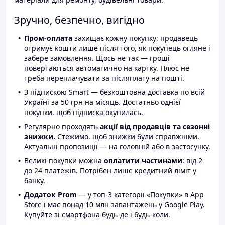
Зручно, безпечно, вигідно
Пром-оплата
захищає кожну покупку: продавець
отримує кошти лише після того, як покупець огляне і
забере замовлення. Щось не так — гроші
повертаються автоматично на картку. Плюс не
треба переплачувати за післяплату на пошті.
З підпискою Smart — безкоштовна доставка по всій
Україні за 50 грн на місяць. Достатньо однієї
покупки, щоб підписка окупилась.
Регулярно проходять
акції від продавців та сезонні
знижки.
Стежимо, щоб знижки були справжніми.
Актуальні пропозиції — на головній або в застосунку.
Великі покупки можна
оплатити частинами
: від 2
до 24 платежів. Потрібен лише кредитний ліміт у
банку.
Додаток Prom
— у топ-3 категорії «Покупки» в App
Store і має понад 10 млн завантажень у Google Play.
Купуйте зі смартфона будь-де і будь-коли.