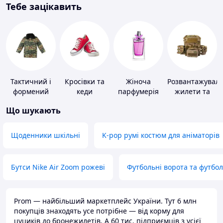
Тебе зацікавить
Тактичний і
Кросівки та
Жіноча
Розвантажуваль
формений
кеди
парфумерія
жилети та
одяг
плитоноски
Що шукають
без плит
Щоденники шкільні
K-pop румі костюм для аніматорів
Бутси Nike Air Zoom рожеві
Футбольні ворота та футбо
Prom — найбільший маркетплейс України. Тут 6 млн
покупців знаходять усе потрібне — від корму для
цуциків до бронежилетів. А 60 тис. підприємців з усієї