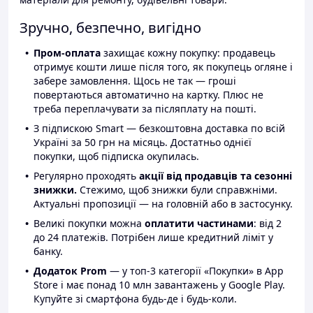
Зручно, безпечно, вигідно
Пром-оплата
захищає кожну покупку: продавець
отримує кошти лише після того, як покупець огляне і
забере замовлення. Щось не так — гроші
повертаються автоматично на картку. Плюс не
треба переплачувати за післяплату на пошті.
З підпискою Smart — безкоштовна доставка по всій
Україні за 50 грн на місяць. Достатньо однієї
покупки, щоб підписка окупилась.
Регулярно проходять
акції від продавців та сезонні
знижки.
Стежимо, щоб знижки були справжніми.
Актуальні пропозиції — на головній або в застосунку.
Великі покупки можна
оплатити частинами
: від 2
до 24 платежів. Потрібен лише кредитний ліміт у
банку.
Додаток Prom
— у топ-3 категорії «Покупки» в App
Store і має понад 10 млн завантажень у Google Play.
Купуйте зі смартфона будь-де і будь-коли.