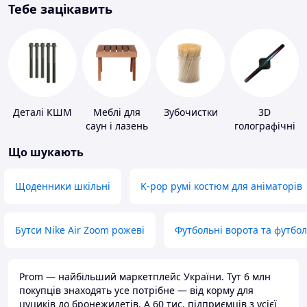
Тебе зацікавить
Деталі КШМ
Меблі для
Зубочистки
3D
саун і лазень
голографічні
пристрої
Що шукають
Щоденники шкільні
K-pop румі костюм для аніматорів
Бутси Nike Air Zoom рожеві
Футбольні ворота та футбо
Prom — найбільший маркетплейс України. Тут 6 млн
покупців знаходять усе потрібне — від корму для
цуциків до бронежилетів. А 60 тис. підприємців з усієї