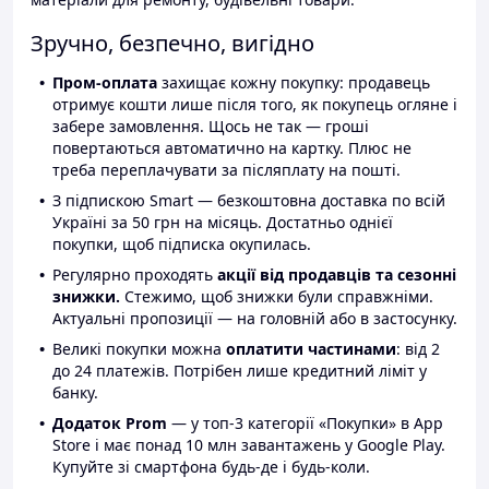
Зручно, безпечно, вигідно
Пром-оплата
захищає кожну покупку: продавець
отримує кошти лише після того, як покупець огляне і
забере замовлення. Щось не так — гроші
повертаються автоматично на картку. Плюс не
треба переплачувати за післяплату на пошті.
З підпискою Smart — безкоштовна доставка по всій
Україні за 50 грн на місяць. Достатньо однієї
покупки, щоб підписка окупилась.
Регулярно проходять
акції від продавців та сезонні
знижки.
Стежимо, щоб знижки були справжніми.
Актуальні пропозиції — на головній або в застосунку.
Великі покупки можна
оплатити частинами
: від 2
до 24 платежів. Потрібен лише кредитний ліміт у
банку.
Додаток Prom
— у топ-3 категорії «Покупки» в App
Store і має понад 10 млн завантажень у Google Play.
Купуйте зі смартфона будь-де і будь-коли.