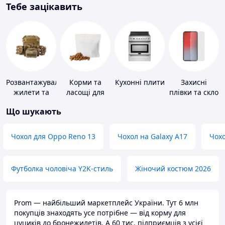
Тебе зацікавить
Розвантажувальні
Корми та
Кухонні плити
Захисні
жилети та
ласощі для
плівки та скло
плитоноски
домашніх
для
Що шукають
без плит
тварин і
портативних
птахів
пристроїв
Чохол для Oppo Reno 13
Чохол на Galaxy A17
Чохо
Футболка чоловіча Y2K-стиль
Жіночий костюм 2026
Prom — найбільший маркетплейс України. Тут 6 млн
покупців знаходять усе потрібне — від корму для
цуциків до бронежилетів. А 60 тис. підприємців з усієї