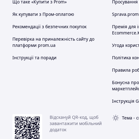
Що таке «Купити з Prom»
Просування в
Як купувати з Пром-оплатою
Sprava.prom
Рекомендації з безпечних покупок
Премія для 
Ecommerce.
Перевірка на приналежність сайту до
платформи prom.ua
Угода корис
Інструкції та поради
Політика ко
Правила роб
Бонусна пр
маркетплей
Інструкція G
Відскануй QR-код, щоб
Тема
-
с
завантажити мобільний
додаток