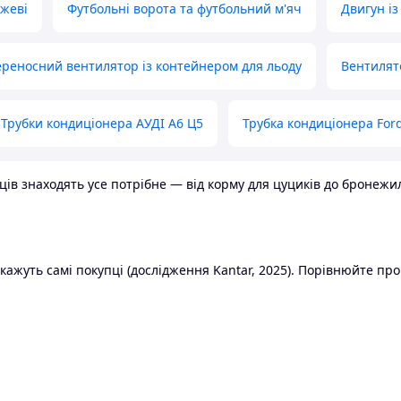
ожеві
Футбольні ворота та футбольний м'яч
Двигун із
реносний вентилятор із контейнером для льоду
Вентилят
Трубки кондиціонера АУДІ А6 Ц5
Трубка кондиціонера Ford
в знаходять усе потрібне — від корму для цуциків до бронежилет
ажуть самі покупці (дослідження Kantar, 2025). Порівнюйте пропо