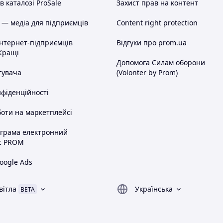
 каталозі ProSale
Захист прав на контент
 — медіа для підприємців
Content right protection
інтернет-підприємців
Відгуки про prom.ua
Кращі
Допомога Силам оборони
тувача
(Volonter by Prom)
нфіденційності
оти на маркетплейсі
ограма електронний
с PROM
oogle Ads
вітла
Українська
BETA