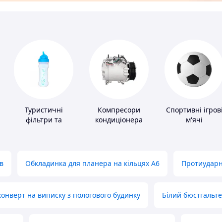
Туристичні
Компресори
Спортивні ігров
фільтри та
кондиціонера
м'ячі
пігулки для
питної води
в
Обкладинка для планера на кільцях А6
Протиударн
нверт на виписку з пологового будинку
Білий бюстгальт