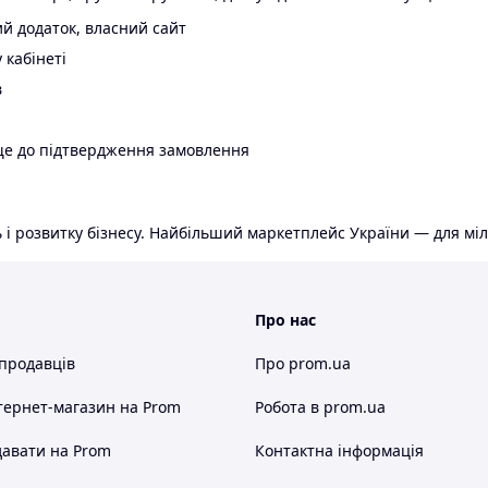
й додаток, власний сайт
 кабінеті
в
ще до підтвердження замовлення
 і розвитку бізнесу. Найбільший маркетплейс України — для міл
Про нас
 продавців
Про prom.ua
тернет-магазин
на Prom
Робота в prom.ua
авати на Prom
Контактна інформація