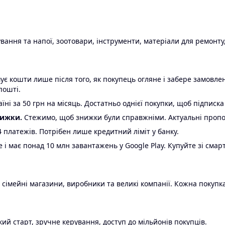
ання та напої, зоотовари, інструменти, матеріали для ремонту,
є кошти лише після того, як покупець огляне і забере замовл
пошті.
ні за 50 грн на місяць. Достатньо однієї покупки, щоб підписка
нижки.
Стежимо, щоб знижки були справжніми. Актуальні пропози
24 платежів. Потрібен лише кредитний ліміт у банку.
e і має понад 10 млн завантажень у Google Play. Купуйте зі смар
 сімейні магазини, виробники та великі компанії. Кожна покупка
ий старт, зручне керування, доступ до мільйонів покупців.