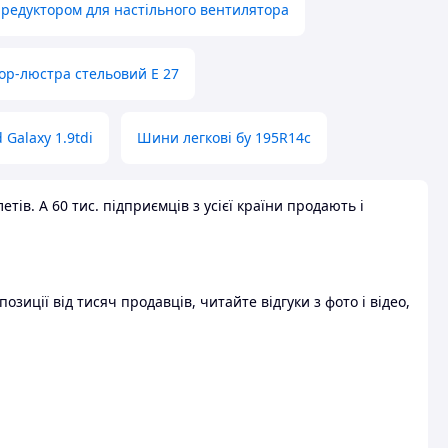
 редуктором для настільного вентилятора
ор-люстра стельовий E 27
 Galaxy 1.9tdi
Шини легкові бу 195R14c
ів. А 60 тис. підприємців з усієї країни продають і
зиції від тисяч продавців, читайте відгуки з фото і відео,