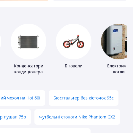
і
Конденсатори
Біговели
Електричні
кондиціонера
котли
ий чохол на Hot 60i
Бюстгальтер без кісточок 95с
ер пушап 75b
Футбольні стоноги Nike Phantom GX2