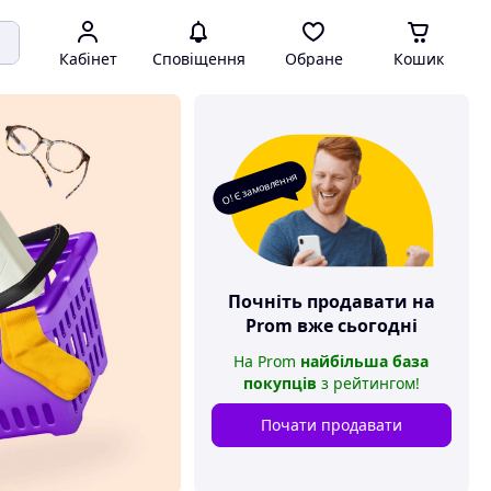
Кабінет
Сповіщення
Обране
Кошик
О! Є замовлення
Почніть продавати на
Prom
вже сьогодні
На
Prom
найбільша база
покупців
з рейтингом
!
Почати продавати