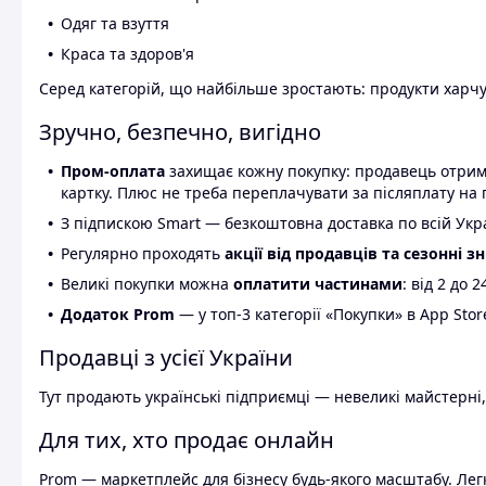
Одяг та взуття
Краса та здоров'я
Серед категорій, що найбільше зростають: продукти харчув
Зручно, безпечно, вигідно
Пром-оплата
захищає кожну покупку: продавець отриму
картку. Плюс не треба переплачувати за післяплату на 
З підпискою Smart — безкоштовна доставка по всій Украї
Регулярно проходять
акції від продавців та сезонні з
Великі покупки можна
оплатити частинами
: від 2 до 
Додаток Prom
— у топ-3 категорії «Покупки» в App Stor
Продавці з усієї України
Тут продають українські підприємці — невеликі майстерні,
Для тих, хто продає онлайн
Prom — маркетплейс для бізнесу будь-якого масштабу. Легк