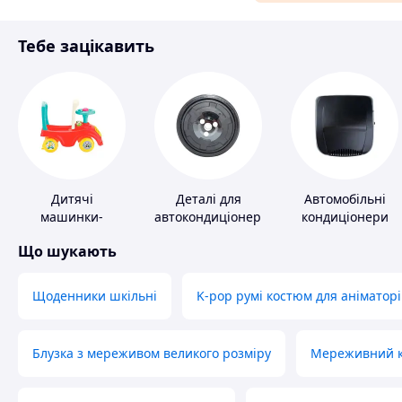
Матеріали для ремонту
Тебе зацікавить
Спорт і відпочинок
Дитячі
Деталі для
Автомобільні
машинки-
автокондиціонерів
кондиціонери
каталки
Що шукають
Щоденники шкільні
K-pop румі костюм для аніматорі
Блузка з мереживом великого розміру
Мереживний ко