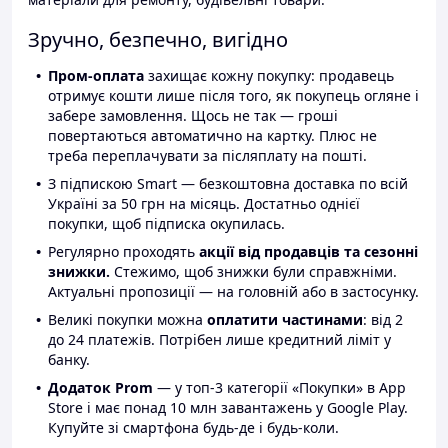
Зручно, безпечно, вигідно
Пром-оплата
захищає кожну покупку: продавець
отримує кошти лише після того, як покупець огляне і
забере замовлення. Щось не так — гроші
повертаються автоматично на картку. Плюс не
треба переплачувати за післяплату на пошті.
З підпискою Smart — безкоштовна доставка по всій
Україні за 50 грн на місяць. Достатньо однієї
покупки, щоб підписка окупилась.
Регулярно проходять
акції від продавців та сезонні
знижки.
Стежимо, щоб знижки були справжніми.
Актуальні пропозиції — на головній або в застосунку.
Великі покупки можна
оплатити частинами
: від 2
до 24 платежів. Потрібен лише кредитний ліміт у
банку.
Додаток Prom
— у топ-3 категорії «Покупки» в App
Store і має понад 10 млн завантажень у Google Play.
Купуйте зі смартфона будь-де і будь-коли.