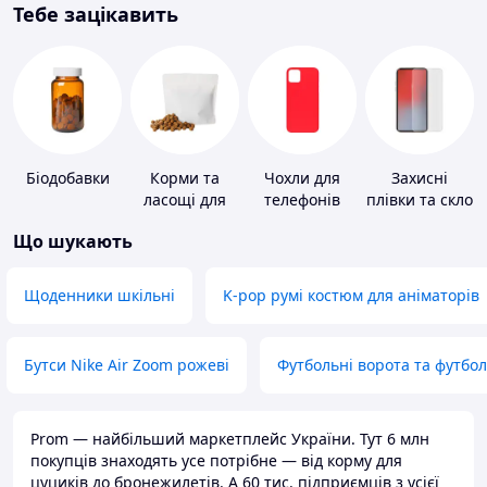
Тебе зацікавить
Біодобавки
Корми та
Чохли для
Захисні
ласощі для
телефонів
плівки та скло
домашніх
для
Що шукають
тварин і
портативних
птахів
пристроїв
Щоденники шкільні
K-pop румі костюм для аніматорів
Бутси Nike Air Zoom рожеві
Футбольні ворота та футбо
Prom — найбільший маркетплейс України. Тут 6 млн
покупців знаходять усе потрібне — від корму для
цуциків до бронежилетів. А 60 тис. підприємців з усієї