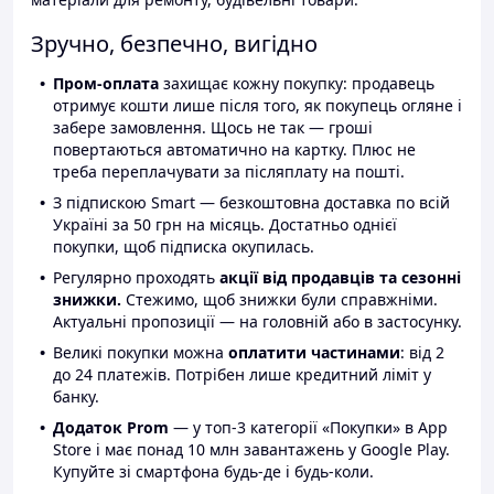
Зручно, безпечно, вигідно
Пром-оплата
захищає кожну покупку: продавець
отримує кошти лише після того, як покупець огляне і
забере замовлення. Щось не так — гроші
повертаються автоматично на картку. Плюс не
треба переплачувати за післяплату на пошті.
З підпискою Smart — безкоштовна доставка по всій
Україні за 50 грн на місяць. Достатньо однієї
покупки, щоб підписка окупилась.
Регулярно проходять
акції від продавців та сезонні
знижки.
Стежимо, щоб знижки були справжніми.
Актуальні пропозиції — на головній або в застосунку.
Великі покупки можна
оплатити частинами
: від 2
до 24 платежів. Потрібен лише кредитний ліміт у
банку.
Додаток Prom
— у топ-3 категорії «Покупки» в App
Store і має понад 10 млн завантажень у Google Play.
Купуйте зі смартфона будь-де і будь-коли.