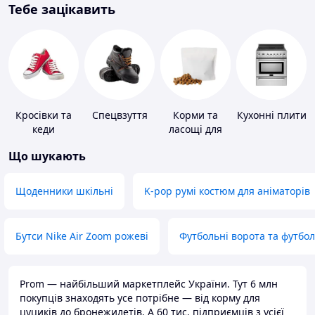
Тебе зацікавить
Кросівки та
Спецвзуття
Корми та
Кухонні плити
кеди
ласощі для
домашніх
Що шукають
тварин і
птахів
Щоденники шкільні
K-pop румі костюм для аніматорів
Бутси Nike Air Zoom рожеві
Футбольні ворота та футбо
Prom — найбільший маркетплейс України. Тут 6 млн
покупців знаходять усе потрібне — від корму для
цуциків до бронежилетів. А 60 тис. підприємців з усієї