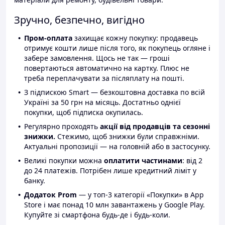
Зручно, безпечно, вигідно
Пром-оплата
захищає кожну покупку: продавець
отримує кошти лише після того, як покупець огляне і
забере замовлення. Щось не так — гроші
повертаються автоматично на картку. Плюс не
треба переплачувати за післяплату на пошті.
З підпискою Smart — безкоштовна доставка по всій
Україні за 50 грн на місяць. Достатньо однієї
покупки, щоб підписка окупилась.
Регулярно проходять
акції від продавців та сезонні
знижки.
Стежимо, щоб знижки були справжніми.
Актуальні пропозиції — на головній або в застосунку.
Великі покупки можна
оплатити частинами
: від 2
до 24 платежів. Потрібен лише кредитний ліміт у
банку.
Додаток Prom
— у топ-3 категорії «Покупки» в App
Store і має понад 10 млн завантажень у Google Play.
Купуйте зі смартфона будь-де і будь-коли.