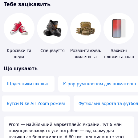
Тебе зацікавить
Кросівки та
Спецвзуття
Розвантажувальні
Захисні
кеди
жилети та
плівки та скло
плитоноски
для
Що шукають
без плит
портативних
пристроїв
Щоденники шкільні
K-pop румі костюм для аніматорів
Бутси Nike Air Zoom рожеві
Футбольні ворота та футбо
Prom — найбільший маркетплейс України. Тут 6 млн
покупців знаходять усе потрібне — від корму для
цуциків до бронежилетів. А 60 тис. підприємців з усієї